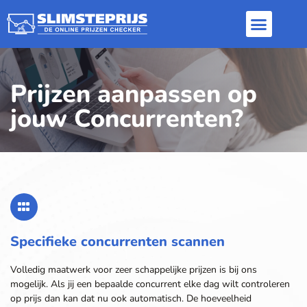
Inloggen / Aanme
Dynamic pricing
Repricer software
Prijzen aanpassen op
jouw Concurrenten?
Specifieke concurrenten scannen
Volledig maatwerk voor zeer schappelijke prijzen is bij ons
mogelijk. Als jij een bepaalde concurrent elke dag wilt controleren
op prijs dan kan dat nu ook automatisch. De hoeveelheid