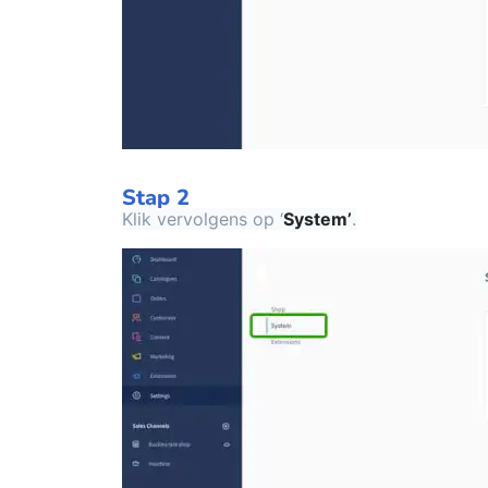
Stap 2
Klik vervolgens op ‘
System’
.