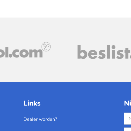
Links
N
Dealer worden?