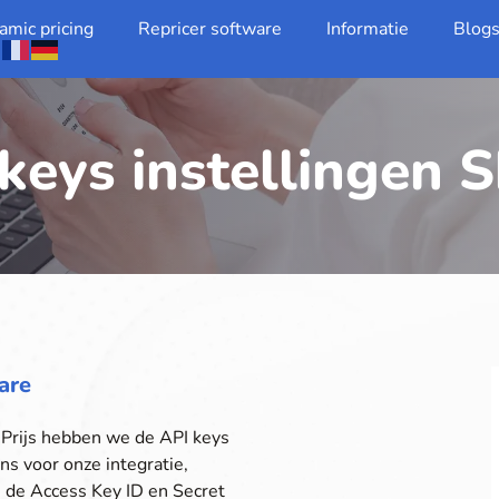
amic pricing
Repricer software
Informatie
Blog
 keys instellingen
are
Prijs hebben we de API keys
ns voor onze integratie,
 de Access Key ID en Secret