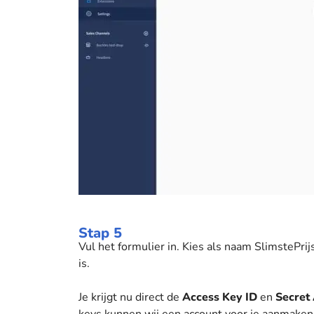
Stap 5
Vul het formulier in. Kies als naam SlimstePrij
is.
Je krijgt nu direct de
Access Key ID
en
Secret
keys kunnen wij een account voor je aanmaken 