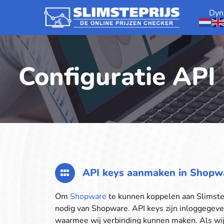
Dyn
Configuratie API
API keys aanmaken in Shopw
Om
Shopware
te kunnen koppelen aan Slimste
nodig van Shopware. API keys zijn inloggegeve
waarmee wij verbinding kunnen maken. Als wij