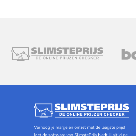
Verhoog je marge en omzet met de laagste prijs!
Met de software van SlimstePrijs biedt jij altijd de