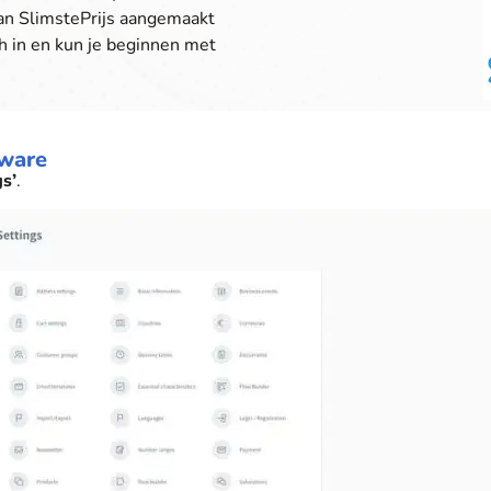
van SlimstePrijs aangemaakt
h in en kun je beginnen met
pware
gs’
.