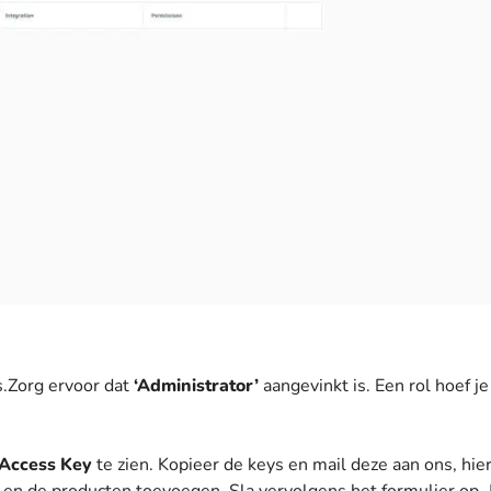
s.Zorg ervoor dat
‘Administrator’
aangevinkt is. Een rol hoef je
 Access Key
te zien. Kopieer de keys en mail deze aan ons, hie
en de producten toevoegen. Sla vervolgens het formulier op. 