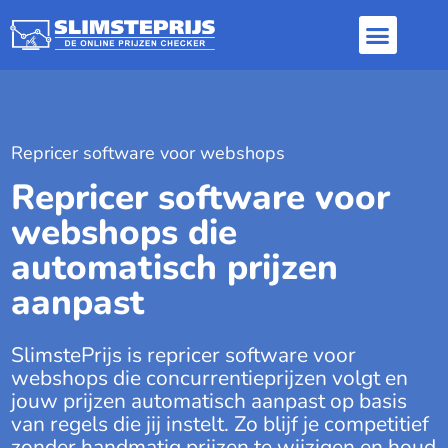
Inloggen / Aanme
Dynamic pricing
Repricer software
Repricer software voor webshops
Repricer software voor
webshops die
automatisch prijzen
aanpast
SlimstePrijs is repricer software voor
webshops die concurrentieprijzen volgt en
jouw prijzen automatisch aanpast op basis
van regels die jij instelt. Zo blijf je competitief
zonder handmatig prijzen te wijzigen en houd