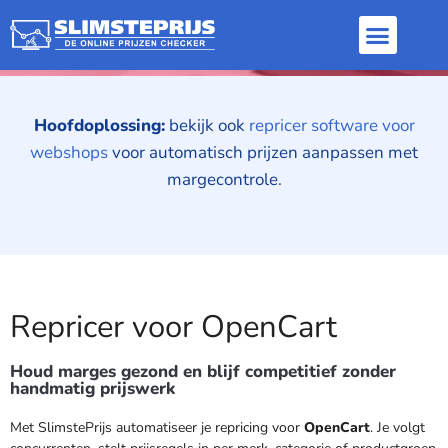
Automatische pricing voor
Inloggen / Aanme
Dynamic pricing
Repricer software
OpenCart
Hoofdoplossing:
bekijk ook
repricer software voor
webshops
voor automatisch prijzen aanpassen met
margecontrole.
Repricer voor OpenCart
Houd marges gezond en blijf competitief zonder
handmatig prijswerk
Met SlimstePrijs automatiseer je repricing voor
OpenCart
. Je volgt