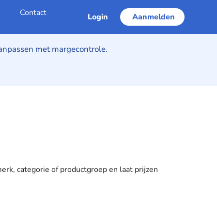
s
Contact
Login
Aanmelden
aanpassen met margecontrole.
 merk, categorie of productgroep en laat prijzen