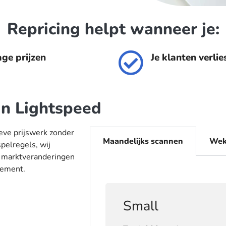
Repricing helpt wanneer je:
age prijzen
Je klanten verlie
in Lightspeed
ieve prijswerk zonder
Maandelijks scannen
Wek
spelregels, wij
p marktveranderingen
dement.
Small