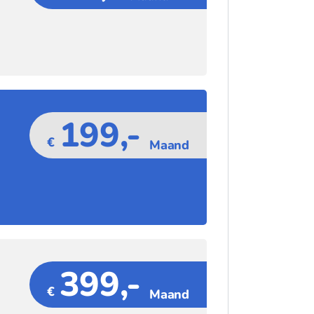
199,-
€
Maand
399,-
€
Maand