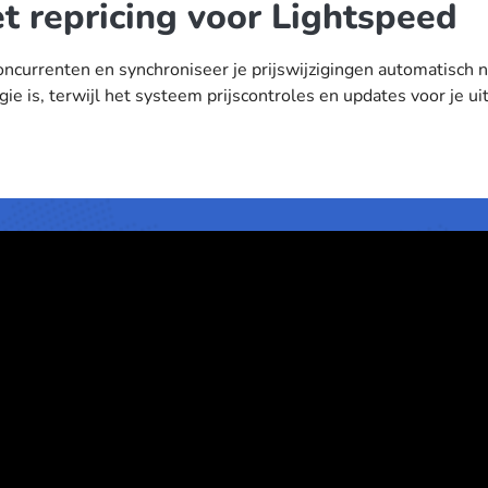
t repricing voor Lightspeed
concurrenten en synchroniseer je prijswijzigingen automatisch
gie is, terwijl het systeem prijscontroles en updates voor je ui