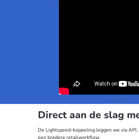
Direct aan de slag m
De Lightspeed-koppeling leggen we via API, 
een bredere retailworkflow.