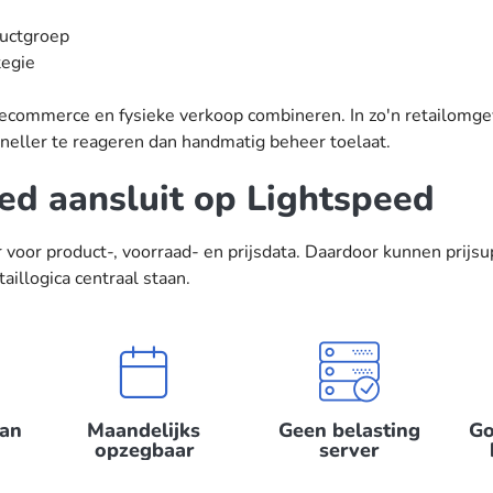
ductgroep
tegie
ie ecommerce en fysieke verkoop combineren. In zo'n retailomg
sneller te reageren dan handmatig beheer toelaat.
ed aansluit op Lightspeed
 voor product-, voorraad- en prijsdata. Daardoor kunnen prij
illogica centraal staan.
can
Maandelijks
Geen belasting
Go
opzegbaar
server