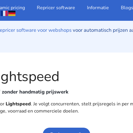
 Lightspeed
amic pricing
Repricer software
Informatie
Blog
repricer software voor webshops
voor automatisch prijzen 
Lightspeed
f zonder handmatig prijswerk
oor
Lightspeed
. Je volgt concurrenten, stelt prijsregels in per
rge, voorraad en commerciele doelen.