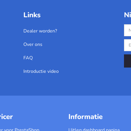
Links
N
Dealer worden?
Over ons
FAQ
Introductie video
icer
Informatie
er voor PrestaShop
Uitleg dashboard pagina