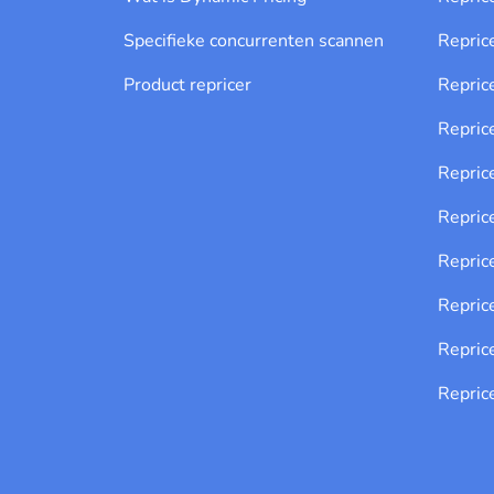
Specifieke concurrenten scannen
Repric
Product repricer
Repri
Repric
Repric
Repric
Repric
Repric
Repric
Repric