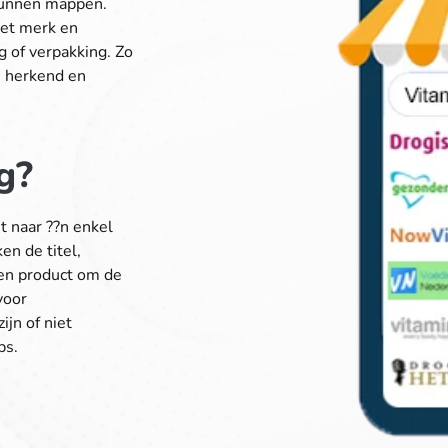
kunnen mappen.
het merk en
g of verpakking. Zo
 herkend en
g?
 naar ??n enkel
en de titel,
en product om de
voor
jn of niet
ps.