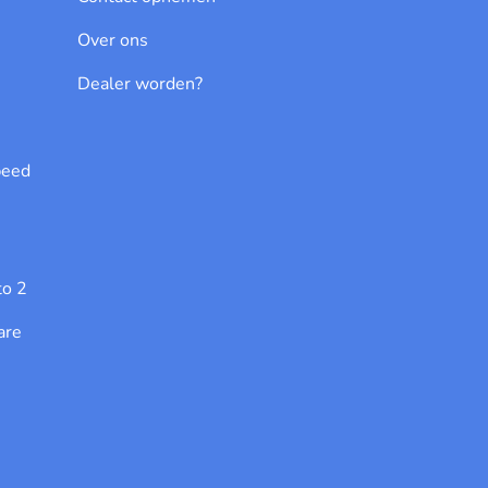
Over ons
Dealer worden?
peed
to 2
are