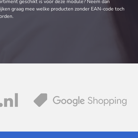
ortiment geschikt is voor deze module? Neem dan
ijken graag mee welke producten zonder EAN-code toch
orden.