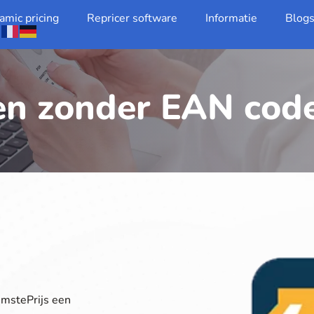
amic pricing
Repricer software
Informatie
Blog
n zonder EAN cod
imstePrijs een