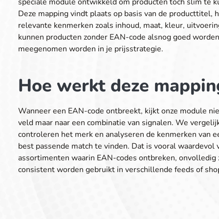
speciale module ontwikkeld om producten toch slim te 
Deze mapping vindt plaats op basis van de producttitel, 
relevante kenmerken zoals inhoud, maat, kleur, uitvoerin
kunnen producten zonder EAN-code alsnog goed worden
meegenomen worden in je prijsstrategie.
Hoe werkt deze mappin
Wanneer een EAN-code ontbreekt, kijkt onze module niet
veld maar naar een combinatie van signalen. We vergelijk
controleren het merk en analyseren de kenmerken van e
best passende match te vinden. Dat is vooral waardevol 
assortimenten waarin EAN-codes ontbreken, onvolledig zi
consistent worden gebruikt in verschillende feeds of sho