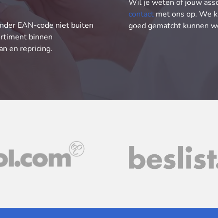
Wil je weten of jouw ass
contact
met ons op. We k
nder EAN-code niet buiten
goed gematcht kunnen w
ortiment binnen
an en repricing.