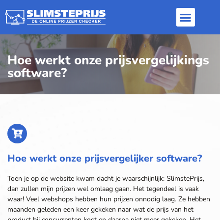
Inloggen / Aanme
Dynamic pricing
Repricer software
Hoe werkt onze prijsvergelijkings
software?
Hoe werkt onze prijsvergelijker software?
Toen je op de website kwam dacht je waarschijnlijk: SlimstePrijs,
dan zullen mijn prijzen wel omlaag gaan. Het tegendeel is vaak
waar! Veel webshops hebben hun prijzen onnodig laag. Ze hebben
maanden geleden een keer gekeken naar wat de prijs van het
product bij concurrenten kost en daarna niet meer gekeken. Het