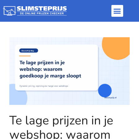
Inloggen / Aanme
Dynamic pricing
Repricer software
Te lage prijzen in je
webshop: waarom